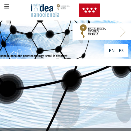
EN
ES