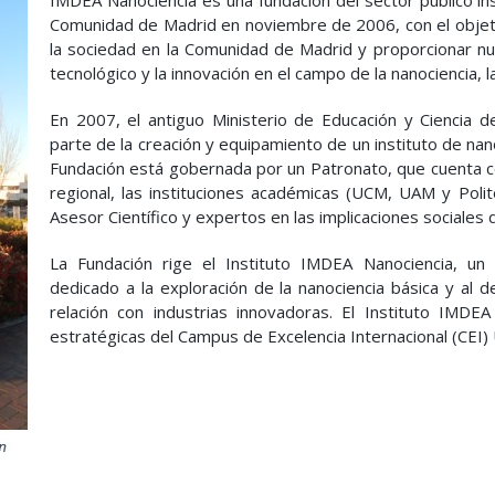
IMDEA Nanociencia es una fundación del sector público inst
Comunidad de Madrid en noviembre de 2006, con el objetivo
la sociedad en la Comunidad de Madrid y proporcionar nue
tecnológico y la innovación en el campo de la nanociencia, 
En 2007, el antiguo Ministerio de Educación y Ciencia d
parte de la creación y equipamiento de un instituto de n
Fundación está gobernada por un Patronato, que cuenta co
regional, las instituciones académicas (UCM, UAM y Polit
Asesor Científico y expertos en las implicaciones sociales d
La Fundación rige el Instituto IMDEA Nanociencia, un n
dedicado a la exploración de la nanociencia básica y al d
relación con industrias innovadoras. El Instituto IMDE
estratégicas del Campus de Excelencia Internacional (CEI