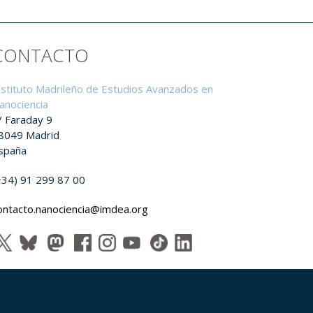
CONTACTO
nstituto Madrileño de Estudios Avanzados en
anociencia
/ Faraday 9
8049 Madrid
spaña
+34) 91 299 87 00
ontacto.nanociencia@imdea.org