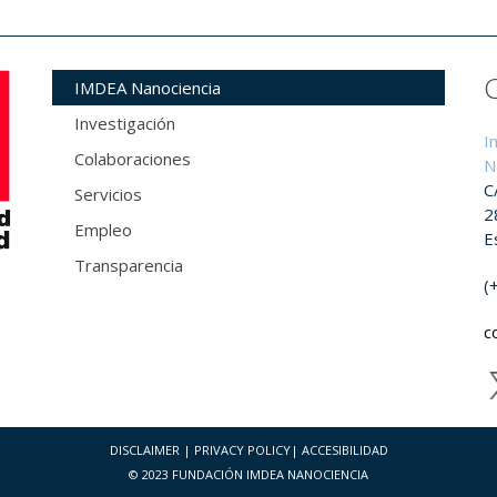
IMDEA Nanociencia
Investigación
I
Colaboraciones
N
C
Servicios
2
Empleo
E
Transparencia
(
c
DISCLAIMER
|
PRIVACY POLICY
|
ACCESIBILIDAD
© 2023 FUNDACIÓN IMDEA NANOCIENCIA