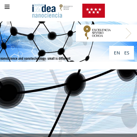
EN
ES