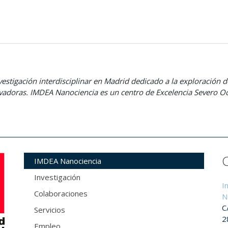
estigación interdisciplinar en Madrid dedicado a la exploración de
novadoras. IMDEA Nanociencia es un centro de Excelencia Severo
IMDEA Nanociencia
Investigación
I
Colaboraciones
N
C
Servicios
2
Empleo