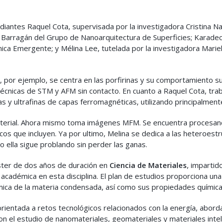
estudiantes Raquel Cota, supervisada por la investigadora Cristin
a Barragán del Grupo de Nanoarquitectura de Superficies; Karadec 
ica Emergente; y Mélina Lee, tutelada por la investigadora Mari
por ejemplo, se centra en las porfirinas y su comportamiento supe
écnicas de STM y AFM sin contacto. En cuanto a Raquel Cota, traba
as y ultrafinas de capas ferromagnéticas, utilizando principalment
aterial. Ahora mismo toma imágenes MFM. Se encuentra procesa
os que incluyen. Ya por ultimo, Melina se dedica a las heteroest
ro ella sigue problando sin perder las ganas.
ster de dos años de duración en
Ciencia de Materiales
, imparti
cadémica en esta disciplina. El plan de estudios proporciona una 
ámica de la materia condensada, así como sus propiedades químicas
rientada a retos tecnológicos relacionados con la energía, abor
con el estudio de nanomateriales, geomateriales y materiales inte