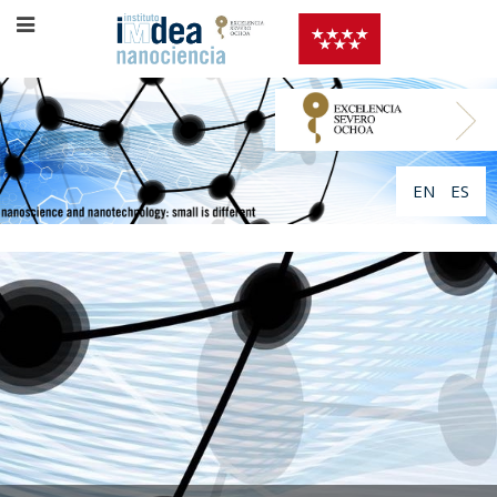
EN
ES