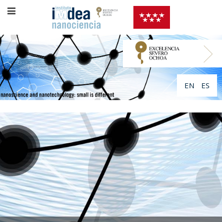
EN
ES