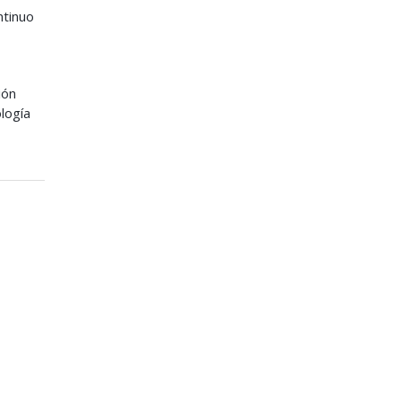
ntinuo
ión
logía