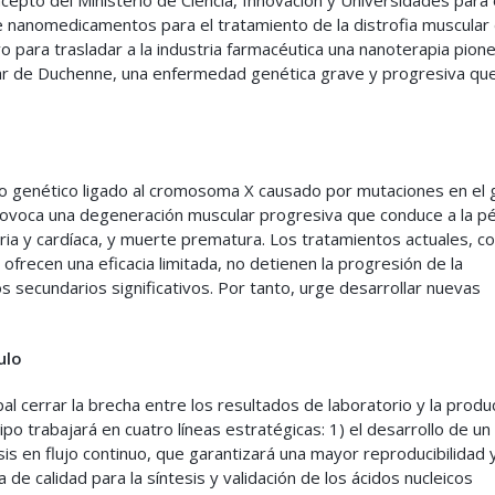
anomedicamentos para el tratamiento de la distrofia muscular
 para trasladar a la industria farmacéutica una nanoterapia pion
ular de Duchenne, una enfermedad genética grave y progresiva qu
no genético ligado al cromosoma X causado por mutaciones en el 
 provoca una degeneración muscular progresiva que conduce a la p
toria y cardíaca, y muerte prematura. Los tratamientos actuales, c
 ofrecen una eficacia limitada, no detienen la progresión de la
 secundarios significativos. Por tanto, urge desarrollar nuevas
ulo
 cerrar la brecha entre los resultados de laboratorio y la produ
po trabajará en cuatro líneas estratégicas: 1) el desarrollo de un
is en flujo continuo, que garantizará una mayor reproducibilidad 
a de calidad para la síntesis y validación de los ácidos nucleicos