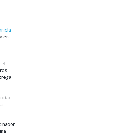
niela
a en
o
 el
eros
ntrega
,
icidad
na
dinador
una