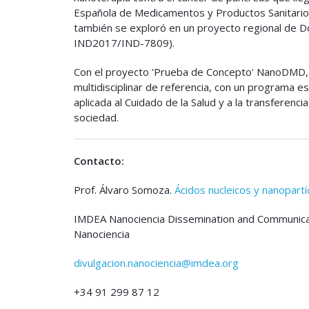
Española de Medicamentos y Productos Sanitarios (
también se exploró en un proyecto regional de Do
IND2017/IND-7809).
Con el proyecto 'Prueba de Concepto' NanoDMD, 
multidisciplinar de referencia, con un programa e
aplicada al Cuidado de la Salud y a la transferenc
sociedad.
Contacto:
Prof. Álvaro Somoza.
Ácidos nucleicos y nanopartí
IMDEA Nanociencia Dissemination and Communicati
Nanociencia
divulgacion.nanociencia@imdea.org
+34 91 299 87 12