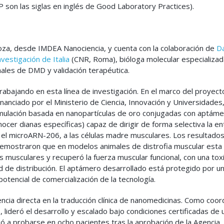
 son las siglas en inglés de Good Laboratory Practices).
moza, desde IMDEA Nanociencia, y cuenta con la colaboración de
Da
vestigación de Italia
(CNR, Roma), bióloga molecular especializad
ales de DMD y validación terapéutica.
rabajando en esta línea de investigación. En el marco del proyect
ciado por el Ministerio de Ciencia, Innovación y Universidades,
ormulación basada en nanopartículas de oro conjugadas con aptám
ocer dianas específicas) capaz de dirigir de forma selectiva la e
el microARN-206, a las células madre musculares. Los resultados
demostraron que en modelos animales de distrofia muscular esta
 musculares y recuperó la fuerza muscular funcional, con una tox
dad de distribución. El aptámero desarrollado está protegido por u
potencial de comercialización de la tecnología.
ia directa en la traducción clínica de nanomedicinas. Como coor
ideró el desarrollo y escalado bajo condiciones certificadas de 
gó a probarse en ocho pacientes tras la aprobación de la Agencia