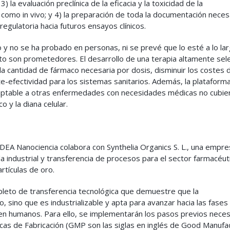
3) la evaluación preclínica de la eficacia y la toxicidad de la
o como in vivo; y 4) la preparación de toda la documentación neces
 regulatoria hacia futuros ensayos clínicos.
o y no se ha probado en personas, ni se prevé que lo esté a lo lar
to son prometedores. El desarrollo de una terapia altamente sele
 cantidad de fármaco necesaria por dosis, disminuir los costes 
ste-efectividad para los sistemas sanitarios. Además, la plataform
aptable a otras enfermedades con necesidades médicas no cubie
 y la diana celular.
IMDEA Nanociencia colabora con Synthelia Organics S. L., una empr
a industrial y transferencia de procesos para el sector farmacéut
rtículas de oro.
leto de transferencia tecnológica que demuestre que la
o, sino que es industrializable y apta para avanzar hacia las fases
 en humanos. Para ello, se implementarán los pasos previos neces
cas de Fabricación (GMP son las siglas en inglés de Good Manufa