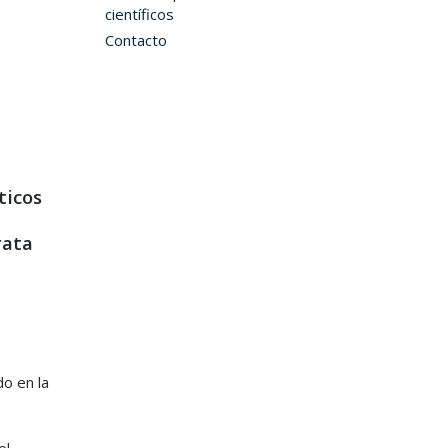
científicos
Contacto
ticos
rata
o en la
el