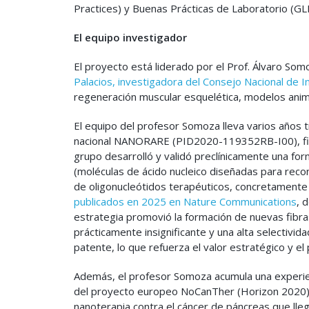
Practices) y Buenas Prácticas de Laboratorio (GLP
El equipo investigador
El proyecto está liderado por el Prof. Álvaro So
Palacios, investigadora del Consejo Nacional de In
regeneración muscular esquelética, modelos anim
El equipo del profesor Somoza lleva varios años t
nacional NANORARE (PID2020-119352RB-I00), finan
grupo desarrolló y validó preclínicamente una f
(moléculas de ácido nucleico diseñadas para recon
de oligonucleótidos terapéuticos, concretamente 
publicados en 2025 en Nature Communications
, 
estrategia promovió la formación de nuevas fibras
prácticamente insignificante y una alta selectivi
patente, lo que refuerza el valor estratégico y el 
Además, el profesor Somoza acumula una experienc
del proyecto europeo NoCanTher (Horizon 2020), l
nanoterapia contra el cáncer de páncreas que lle