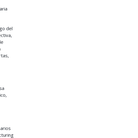
aria
go del
ctiva,
de
a
rtas,
esa
ico,
arios
cturing