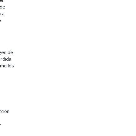
 de
era
e
gen de
érdida
omo los
cción
y