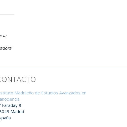
e la
gadora
CONTACTO
nstituto Madrileño de Estudios Avanzados en
anociencia
/ Faraday 9
8049 Madrid
spaña