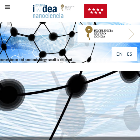
EN
ES