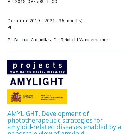
RTI2018-097508-B-I00
Duration:
2019 - 2021 ( 36 months)
PI:
PI: Dr. Juan Cabanillas, Dr. Reinhold Wannemacher
AMYLIGHT, Development of
phototherapeutic strategies for
amyloid-related diseases enabled by a
nanoscale view of amyloid